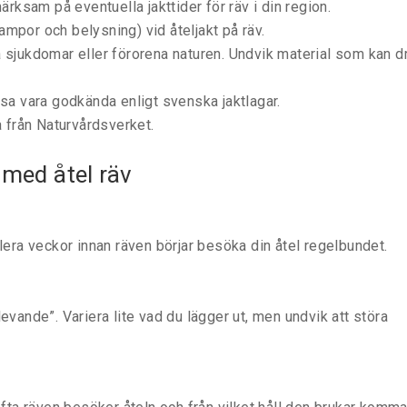
ärksam på eventuella jakttider för räv i din region.
 lampor och belysning) vid åteljakt på räv.
 sjukdomar eller förorena naturen. Undvik material som kan d
ssa vara godkända enligt svenska jaktlagar.
a från Naturvårdsverket.
 med åtel räv
flera veckor innan räven börjar besöka din åtel regelbundet.
evande”. Variera lite vad du lägger ut, men undvik att störa