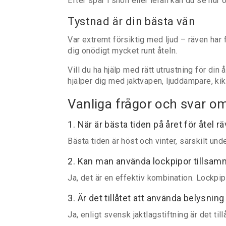
Efter spår i snön eller leran kan du se hur
Tystnad är din bästa vän
Var extremt försiktig med ljud – räven har f
dig onödigt mycket runt åteln.
Vill du ha hjälp med rätt utrustning för din
hjälper dig med jaktvapen, ljuddämpare, ki
Vanliga frågor och svar om
1. När är bästa tiden på året för åtel r
Bästa tiden är höst och vinter, särskilt und
2. Kan man använda lockpipor tillsam
Ja, det är en effektiv kombination. Lockpipo
3. Är det tillåtet att använda belysning 
Ja, enligt svensk jaktlagstiftning är det til