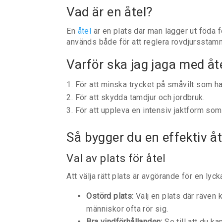
Vad är en åtel?
En
åtel
är en plats där man lägger ut föda för
används både för att reglera rovdjursstam
Varför ska jag jaga med åte
För att minska trycket på småvilt som har
För att skydda tamdjur och jordbruk.
För att uppleva en intensiv jaktform som
Så bygger du en effektiv åt
Val av plats för åtel
Att välja rätt plats är avgörande för en lyck
Ostörd plats:
Välj en plats där räven 
människor ofta rör sig.
Bra vindförhållanden:
Se till att du k