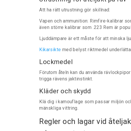
Att ha rätt utrustning gör skillnad:
Vapen och ammunition: Rimfire-kalibrar som
även större kalibrar som .223 Rem är popul
Ljuddämpare är ett måste för att minska lj
Kikarsikte
med belyst riktmedel underlättar 
Lockmedel
Förutom åteln kan du använda rävlockpipor
trigga rävens jaktinstinkt.
Kläder och skydd
Klä dig i kamouflage som passar miljön oc
mänskliga vittring.
Regler och lagar vid åteljak