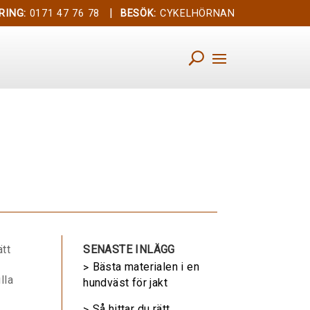
|
RING:
0171 47 76 78
BESÖK:
CYKELHÖRNAN
ätt
SENASTE INLÄGG
Bästa materialen i en
lla
hundväst för jakt
Så hittar du rätt