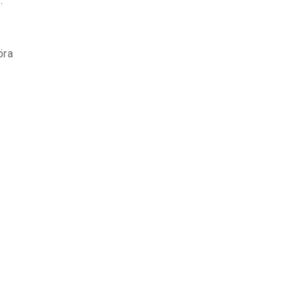
.
öra