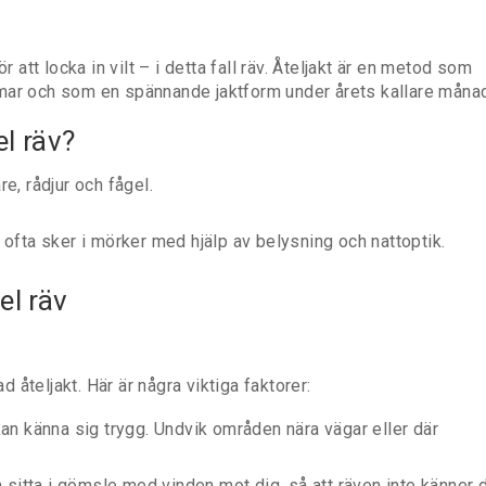
 att locka in vilt – i detta fall räv. Åteljakt är en metod som
mar och som en spännande jaktform under årets kallare månad
l räv?
e, rådjur och fågel.
 ofta sker i mörker med hjälp av belysning och nattoptik.
el räv
ad åteljakt. Här är några viktiga faktorer:
kan känna sig trygg. Undvik områden nära vägar eller där
an sitta i gömsle med vinden mot dig, så att räven inte känner 