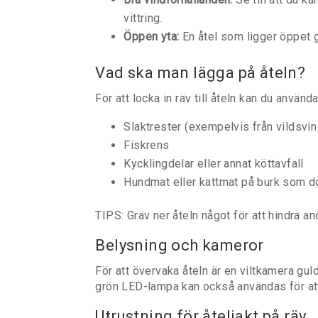
vittring.
Öppen yta:
En åtel som ligger öppet g
Vad ska man lägga på åteln?
För att locka in räv till åteln kan du använda
Slaktrester (exempelvis från vildsvin 
Fiskrens
Kycklingdelar eller annat köttavfall
Hundmat eller kattmat på burk som d
TIPS: Gräv ner åteln något för att hindra and
Belysning och kameror
För att övervaka åteln är en viltkamera gul
grön LED-lampa kan också användas för att
Utrustning för åteljakt på räv