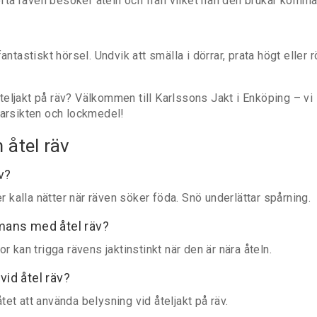
 ofta räven besöker åteln och från vilket håll den brukar komma
antastiskt hörsel. Undvik att smälla i dörrar, prata högt eller r
 åteljakt på räv? Välkommen till Karlssons Jakt i Enköping – vi
karsikten och lockmedel!
 åtel räv
äv?
er kalla nätter när räven söker föda. Snö underlättar spårning.
mans med åtel räv?
r kan trigga rävens jaktinstinkt när den är nära åteln.
vid åtel räv?
låtet att använda belysning vid åteljakt på räv.