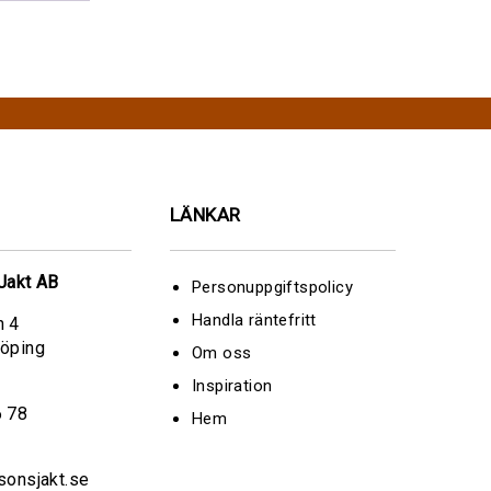
LÄNKAR
Jakt AB
Personuppgiftspolicy
Handla räntefritt
n 4
köping
Om oss
Inspiration
6 78
Hem
sonsjakt.se