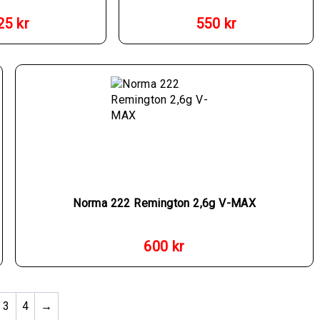
25
kr
550
kr
Norma 222 Remington 2,6g V-MAX
600
kr
3
4
→