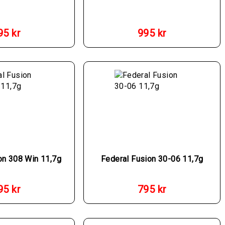
95
kr
995
kr
on 308 Win 11,7g
Federal Fusion 30-06 11,7g
95
kr
795
kr