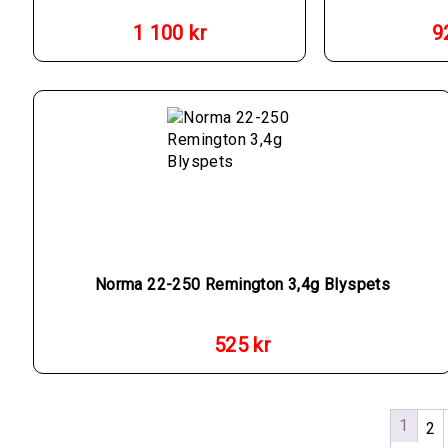
1 100
kr
9
Norma 22-250 Remington 3,4g Blyspets
525
kr
1
2