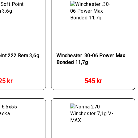
oint 222 Rem 3,6g
Winchester .30-06 Power Max
Bonded 11,7g
25
kr
545
kr