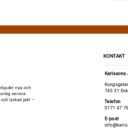
KONTAKT
Karlssons 
Kungsgata
 erbjuder nya och
745 31 En
onlig service.
 och lyckad jakt –
Telefon
0171 47 7
E-post
info@karls