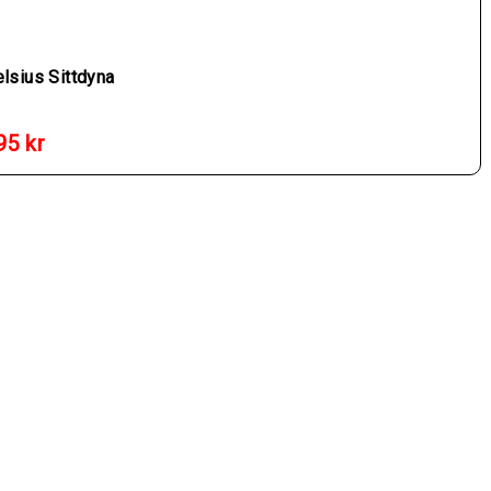
lsius Sittdyna
95
kr