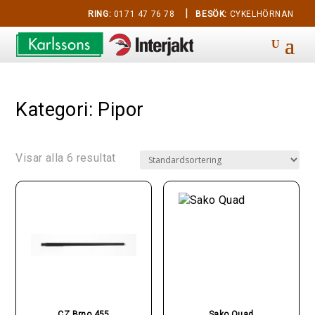
|
RING:
0171 47 76 78
BESÖK:
CYKELHÖRNAN
Kategori: Pipor
Visar alla 6 resultat
CZ Brno 455
Sako Quad