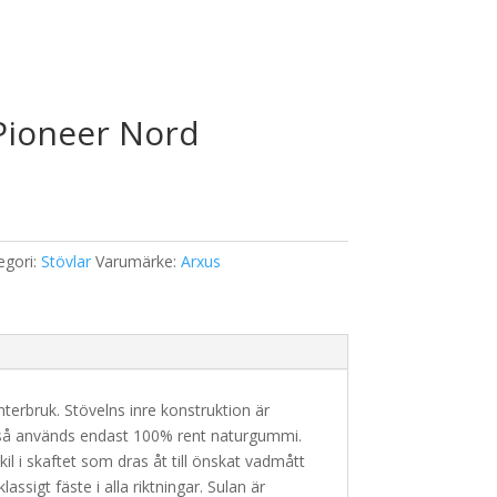
 Pioneer Nord
egori:
Stövlar
Varumärke:
Arxus
erbruk. Stövelns inre konstruktion är
 så används endast 100% rent naturgummi.
l i skaftet som dras åt till önskat vadmått
sigt fäste i alla riktningar. Sulan är