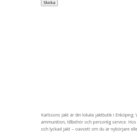
Skicka
a
m
n
M
e
d
d
e
l
a
n
d
e
Karlssons Jakt är din lokala jaktbutik i Enköping
ammunition, tillbehör och personlig service. Hos 
och lyckad jakt – oavsett om du är nybörjare elle