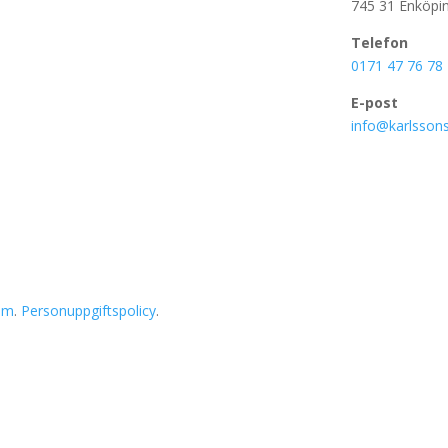
745 31 Enköpi
Telefon
0171 47 76 78
E-post
info@karlssons
am
.
Personuppgiftspolicy
.