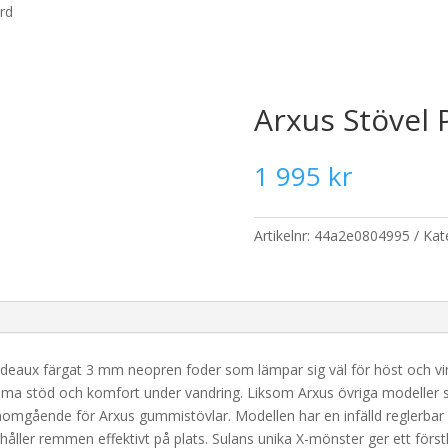
rd
Arxus Stövel
1 995
kr
Artikelnr:
44a2e0804995
Kat
deaux färgat 3 mm neopren foder som lämpar sig väl för höst och vint
ma stöd och komfort under vandring. Liksom Arxus övriga modeller
omgående för Arxus gummistövlar. Modellen har en infälld reglerbar ki
ler remmen effektivt på plats. Sulans unika X-mönster ger ett förstklas