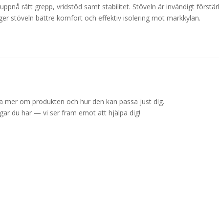
 uppnå rätt grepp, vridstöd samt stabilitet. Stöveln är invändigt först
er stöveln bättre komfort och effektiv isolering mot markkylan.
ärna mer om produkten och hur den kan passa just dig.
ingar du har — vi ser fram emot att hjälpa dig!