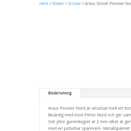
Hem
/
Kläder
/
Stövlar
/ Arxus Stövel Pioneer No
Beskrivning
Arxus Pioneer Nord är utrustad med ett bor
likvärdig med mod Primo Nord och ger sam
Det yttre gummilagret är 2 mm vilket är gen
med en justerbar spännrem. Metallspännet hål