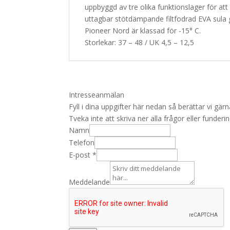
uppbyggd av tre olika funktionslager för att
uttagbar stötdämpande filtfodrad EVA sula g
Pioneer Nord är klassad för -15° C.
Storlekar: 37 – 48 / UK 4,5 – 12,5
Intresseanmälan
Fyll i dina uppgifter här nedan så berättar vi g
Tveka inte att skriva ner alla frågor eller funder
Namn
Telefon
E-post
*
Meddelande
U
R
L
N