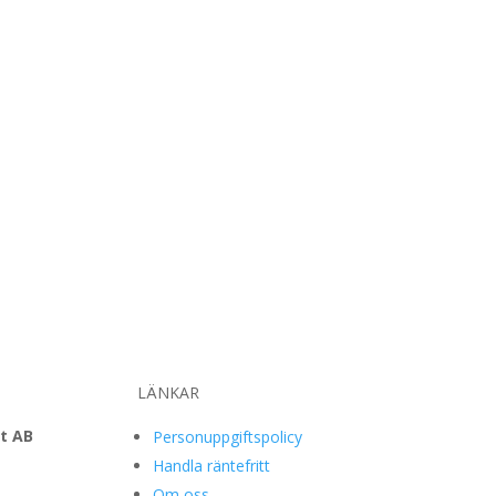
LÄNKAR
t AB
Personuppgiftspolicy
Handla räntefritt
Om oss