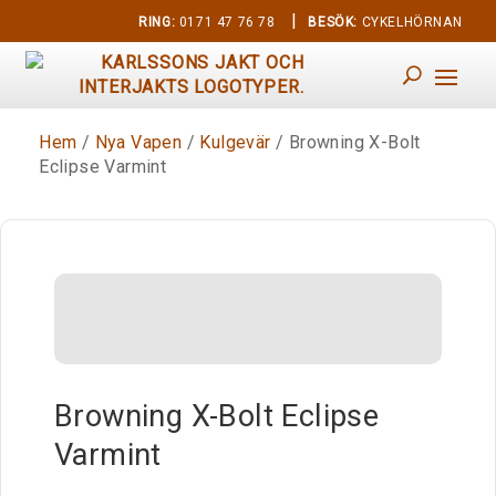
|
RING:
0171 47 76 78
BESÖK:
CYKELHÖRNAN
Hem
/
Nya Vapen
/
Kulgevär
/ Browning X-Bolt
Eclipse Varmint
Browning X-Bolt Eclipse
Varmint