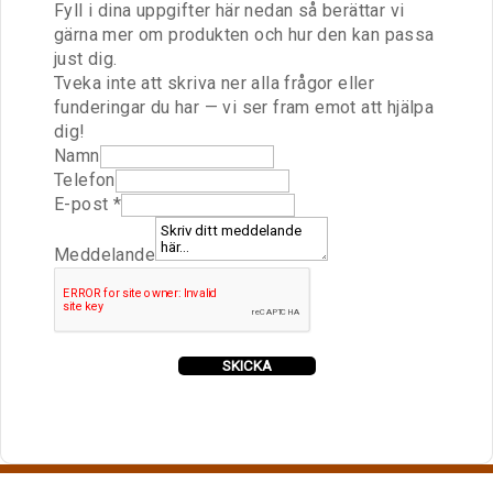
Fyll i dina uppgifter här nedan så berättar vi
gärna mer om produkten och hur den kan passa
just dig.
Tveka inte att skriva ner alla frågor eller
funderingar du har — vi ser fram emot att hjälpa
dig!
a
Namn
v
Telefon
E
E-post
*
-
p
Meddelande
o
s
t
M
SKICKA
e
d
d
e
l