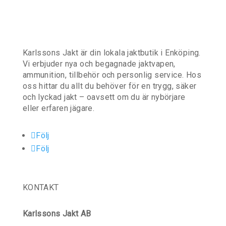
a
n
d
e
Karlssons Jakt är din lokala jaktbutik i Enköping.
Vi erbjuder nya och begagnade jaktvapen,
ammunition, tillbehör och personlig service. Hos
oss hittar du allt du behöver för en trygg, säker
och lyckad jakt – oavsett om du är nybörjare
eller erfaren jägare.
Följ
Följ
KONTAKT
Karlssons Jakt AB