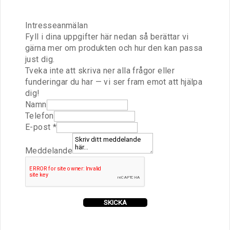
Intresseanmälan
Fyll i dina uppgifter här nedan så berättar vi
gärna mer om produkten och hur den kan passa
just dig.
Tveka inte att skriva ner alla frågor eller
funderingar du har — vi ser fram emot att hjälpa
dig!
N
Namn
a
Telefon
m
E-post
*
n
a
Meddelande
v
I
n
t
SKICKA
r
e
s