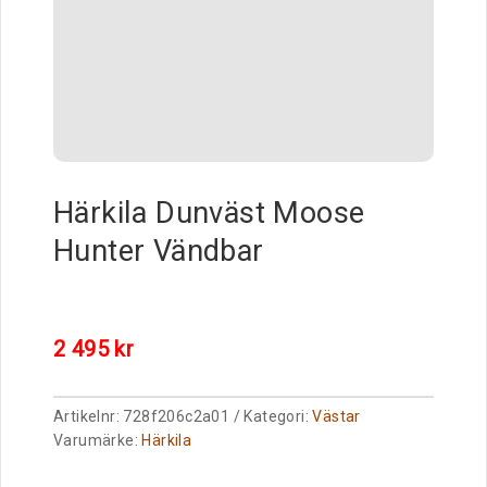
Härkila Dunväst Moose
Hunter Vändbar
2 495
kr
Artikelnr:
728f206c2a01
Kategori:
Västar
Varumärke:
Härkila