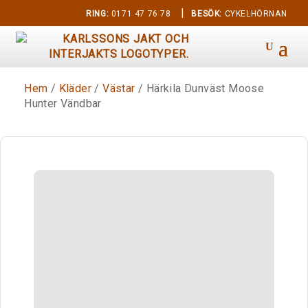
|
RING:
0171 47 76 78
BESÖK:
CYKELHÖRNAN
Hem
/
Kläder
/
Västar
/ Härkila Dunväst Moose
Hunter Vändbar