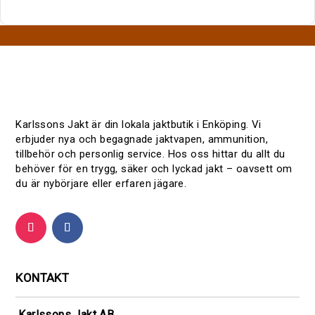
s
e
r
a
d
Karlssons Jakt är din lokala jaktbutik i Enköping. Vi
erbjuder nya och begagnade jaktvapen, ammunition,
tillbehör och personlig service. Hos oss hittar du allt du
behöver för en trygg, säker och lyckad jakt – oavsett om
du är nybörjare eller erfaren jägare.
KONTAKT
Karlssons Jakt AB