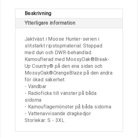
Beskrivning
Ytterligare information
Jaktväst i Moose Hunter-serien i
slitstarkt ripstopmaterial. Stoppad
med dun och DWR-behandlad.
Kamouflerad med MossyOak®Break-
Up Country® på den ena sidan och
MossyOak®OrangeBlaze på den andra
för ökad säkerhet.
- Vändbar
- Radioficka till vänster på båda
sidorna
- Kamouflagemönster på båda sidorna
- Vattenavvisande dragkedjor
Storlekar: S - 3XL