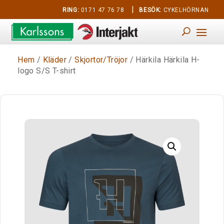
|
RING:
0171 47 76 78
BESÖK:
CYKELHÖRNAN
Hem
/
Kläder
/
Skjortor/Tröjor
/ Härkila Härkila H-
logo S/S T-shirt