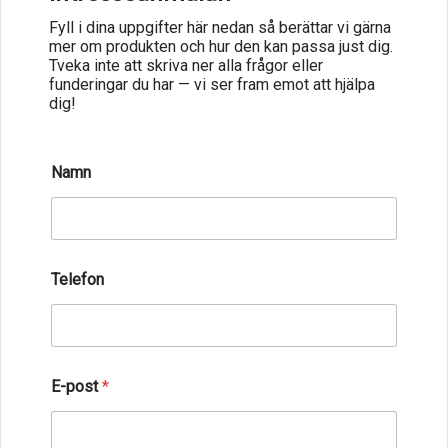
Fyll i dina uppgifter här nedan så berättar vi gärna
mer om produkten och hur den kan passa just dig.
Tveka inte att skriva ner alla frågor eller
funderingar du har — vi ser fram emot att hjälpa
dig!
T
Namn
e
l
e
f
o
n
Telefon
T
e
l
e
f
o
E-post
*
n
N
a