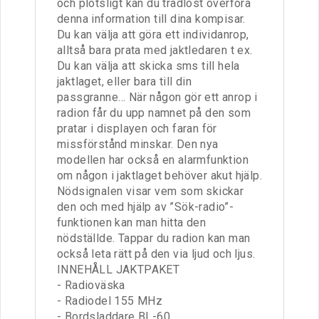
och plötsligt kan du trådlöst överföra
denna information till dina kompisar.
Du kan välja att göra ett individanrop,
alltså bara prata med jaktledaren t ex.
Du kan välja att skicka sms till hela
jaktlaget, eller bara till din
passgranne… När någon gör ett anrop i
radion får du upp namnet på den som
pratar i displayen och faran för
missförstånd minskar. Den nya
modellen har också en alarmfunktion
om någon i jaktlaget behöver akut hjälp.
Nödsignalen visar vem som skickar
den och med hjälp av ”Sök-radio”-
funktionen kan man hitta den
nödställde. Tappar du radion kan man
också leta rätt på den via ljud och ljus.
INNEHÅLL JAKTPAKET
- Radioväska
- Radiodel 155 MHz
- Bordsladdare BL-60