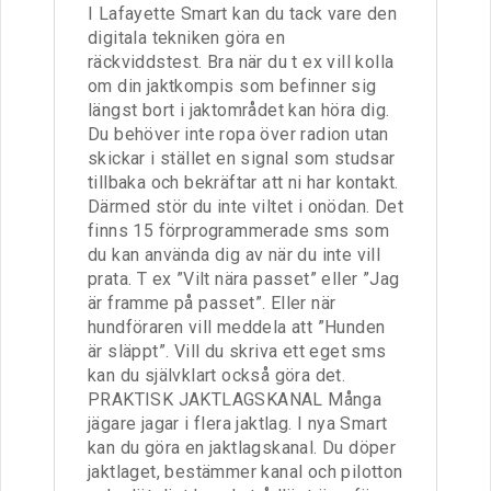
I Lafayette Smart kan du tack vare den
digitala tekniken göra en
räckviddstest. Bra när du t ex vill kolla
om din jaktkompis som befinner sig
längst bort i jaktområdet kan höra dig.
Du behöver inte ropa över radion utan
skickar i stället en signal som studsar
tillbaka och bekräftar att ni har kontakt.
Därmed stör du inte viltet i onödan. Det
finns 15 förprogrammerade sms som
du kan använda dig av när du inte vill
prata. T ex ”Vilt nära passet” eller ”Jag
är framme på passet”. Eller när
hundföraren vill meddela att ”Hunden
är släppt”. Vill du skriva ett eget sms
kan du självklart också göra det.
PRAKTISK JAKTLAGSKANAL Många
jägare jagar i flera jaktlag. I nya Smart
kan du göra en jaktlagskanal. Du dö­per
jaktlaget, bestämmer kanal och pilotton