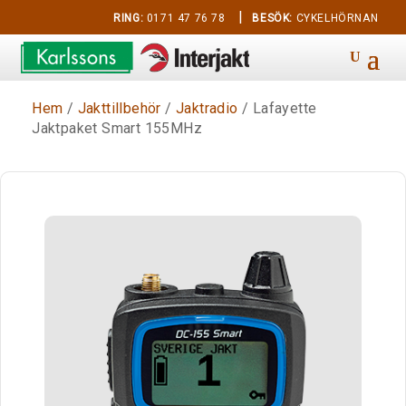
|
RING:
0171 47 76 78
BESÖK:
CYKELHÖRNAN
Hem
/
Jakttillbehör
/
Jaktradio
/ Lafayette
Jaktpaket Smart 155MHz