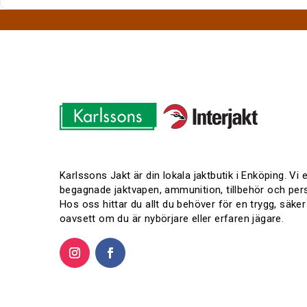
l
e
f
o
n
T
e
l
e
f
o
n
Karlssons Jakt är din lokala jaktbutik i Enköping. Vi
begagnade jaktvapen, ammunition, tillbehör och pers
Hos oss hittar du allt du behöver för en trygg, säker
oavsett om du är nybörjare eller erfaren jägare.