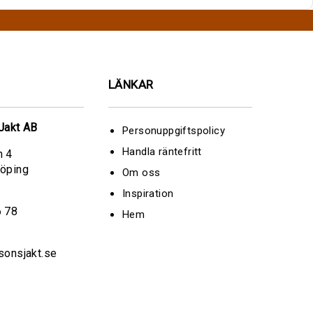
LÄNKAR
Jakt AB
Personuppgiftspolicy
Handla räntefritt
n 4
köping
Om oss
Inspiration
6 78
Hem
sonsjakt.se