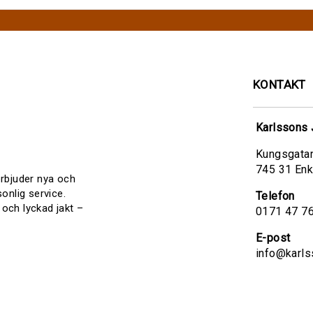
KONTAKT
Karlssons 
Kungsgata
745 31 En
 erbjuder nya och
onlig service.
Telefon
 och lyckad jakt –
0171 47 7
E-post
info@karls