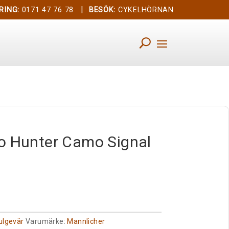
|
RING:
0171 47 76 78
BESÖK:
CYKELHÖRNAN
o Hunter Camo Signal
ulgevär
Varumärke:
Mannlicher