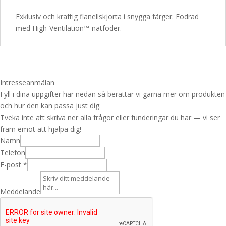
Exklusiv och kraftig flanellskjorta i snygga färger. Fodrad
med High-Ventilation™-nätfoder.
Intresseanmälan
Fyll i dina uppgifter här nedan så berättar vi gärna mer om produkten
och hur den kan passa just dig.
Tveka inte att skriva ner alla frågor eller funderingar du har — vi ser
fram emot att hjälpa dig!
a
Namn
v
Telefon
N
E-post
*
a
m
Meddelande
n
U
R