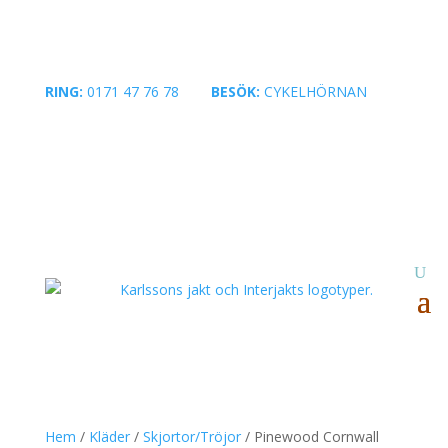
RING:
0171 47 76 78
|
BESÖK:
CYKELHÖRNAN
Hem
/
Kläder
/
Skjortor/Tröjor
/ Pinewood Cornwall