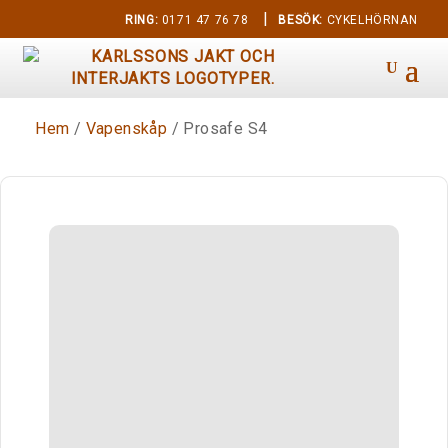
|
RING:
0171 47 76 78
BESÖK:
CYKELHÖRNAN
Hem
/
Vapenskåp
/ Prosafe S4