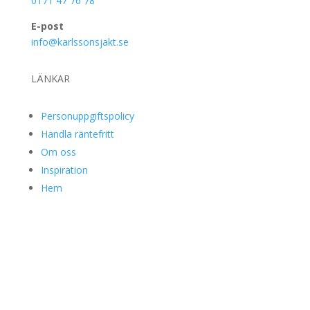
0171 47 76 78
E-post
info@karlssonsjakt.se
LÄNKAR
Personuppgiftspolicy
Handla räntefritt
Om oss
Inspiration
Hem