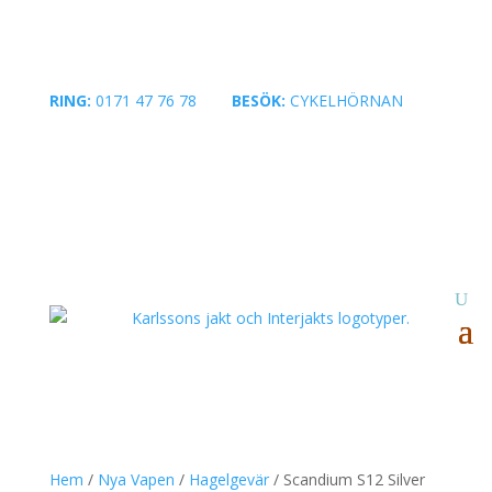
RING:
0171 47 76 78
|
BESÖK:
CYKELHÖRNAN
Hem
/
Nya Vapen
/
Hagelgevär
/ Scandium S12 Silver