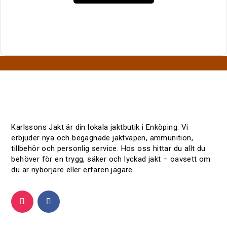
n
d
e
a
v
L
a
y
o
u
t
Karlssons Jakt är din lokala jaktbutik i Enköping. Vi
erbjuder nya och begagnade jaktvapen, ammunition,
tillbehör och personlig service. Hos oss hittar du allt du
behöver för en trygg, säker och lyckad jakt – oavsett om
du är nybörjare eller erfaren jägare.