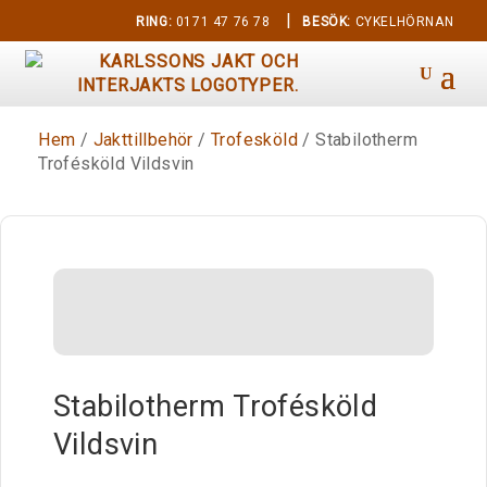
|
RING:
0171 47 76 78
BESÖK:
CYKELHÖRNAN
Hem
/
Jakttillbehör
/
Trofesköld
/ Stabilotherm
Trofésköld Vildsvin
Stabilotherm Trofésköld
Vildsvin