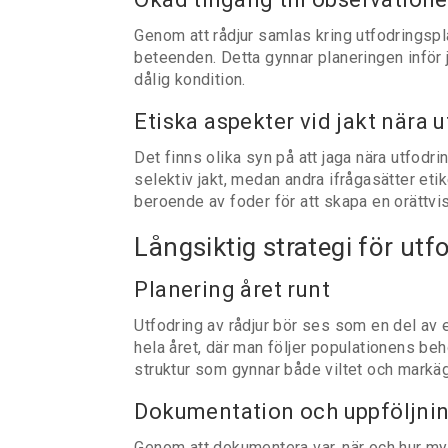
Genom att rådjur samlas kring utfodringspla
beteenden. Detta gynnar planeringen inför ja
dålig kondition.
Etiska aspekter vid jakt nära 
Det finns olika syn på att jaga nära utfodr
selektiv jakt, medan andra ifrågasätter etike
beroende av foder för att skapa en orättvis
Långsiktig strategi för utf
Planering året runt
Utfodring av rådjur bör ses som en del av e
hela året, där man följer populationens be
struktur som gynnar både viltet och markä
Dokumentation och uppföljni
Genom att dokumentera var, när och hur myc