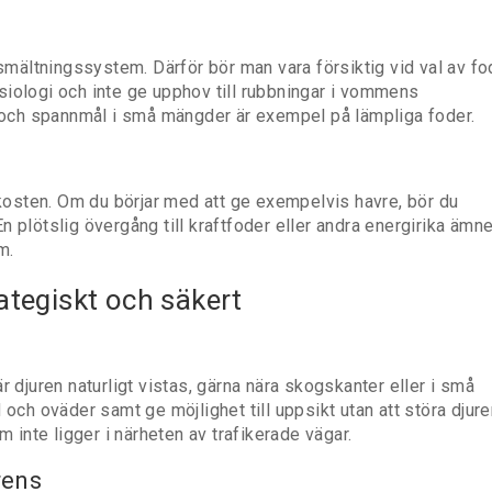
tsmältningssystem. Därför bör man vara försiktig vid val av fo
siologi och inte ge upphov till rubbningar i vommens
e och spannmål i små mängder är exempel på lämpliga foder.
i kosten. Om du börjar med att ge exempelvis havre, bör du
 plötslig övergång till kraftfoder eller andra energirika ämn
m.
rategiskt och säkert
r djuren naturligt vistas, gärna nära skogskanter eller i små
 och oväder samt ge möjlighet till uppsikt utan att störa djure
m inte ligger i närheten av trafikerade vägar.
rens