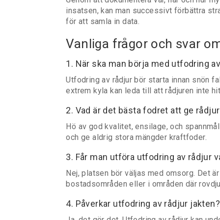
insatsen, kan man successivt förbättra stra
för att samla in data.
Vanliga frågor och svar om
1. När ska man börja med utfodring av
Utfodring av rådjur bör starta innan snön fa
extrem kyla kan leda till att rådjuren inte hit
2. Vad är det bästa fodret att ge rådju
Hö av god kvalitet, ensilage, och spannmål 
och ge aldrig stora mängder kraftfoder.
3. Får man utföra utfodring av rådjur 
Nej, platsen bör väljas med omsorg. Det är 
bostadsområden eller i områden där rovdju
4. Påverkar utfodring av rådjur jakten
Ja, det gör det. Utfodring av rådjur kan und