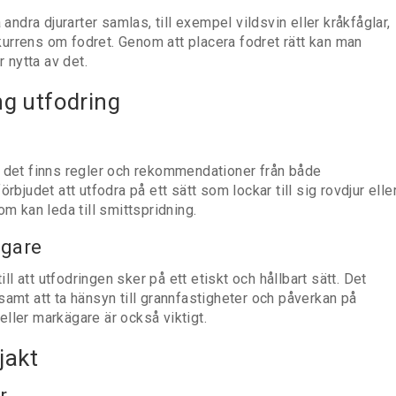
 andra djurarter samlas, till exempel vildsvin eller kråkfåglar,
urrens om fodret. Genom att placera fodret rätt kan man
r nytta av det.
ng utfodring
men det finns regler och rekommendationer från både
rbjudet att utfodra på ett sätt som lockar till sig rovdjur elle
om kan leda till smittspridning.
ägare
ill att utfodringen sker på ett etiskt och hållbart sätt. Det
r samt att ta hänsyn till grannfastigheter och påverkan på
ller markägare är också viktigt.
jakt
r