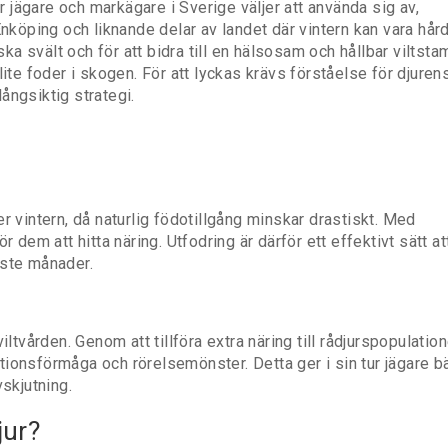
r jägare och markägare i Sverige väljer att använda sig av,
Enköping och liknande delar av landet där vintern kan vara hård
ska svält och för att bidra till en hälsosam och hållbar viltsta
lite foder i skogen. För att lyckas krävs förståelse för djuren
ångsiktig strategi.
r vintern, då naturlig födotillgång minskar drastiskt. Med
 dem att hitta näring. Utfodring är därför ett effektivt sätt at
aste månader.
iltvården. Genom att tillföra extra näring till rådjurspopulatio
ionsförmåga och rörelsemönster. Detta ger i sin tur jägare bä
vskjutning.
jur?