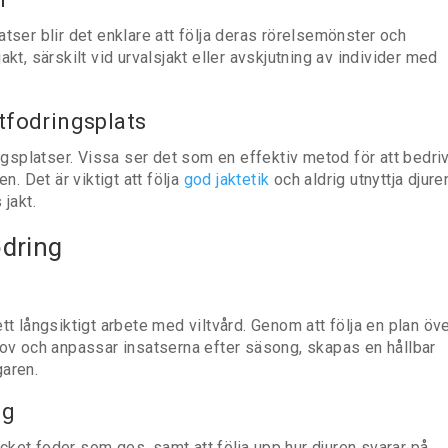
tser blir det enklare att följa deras rörelsemönster och
kt, särskilt vid urvalsjakt eller avskjutning av individer med
utfodringsplats
ingsplatser. Vissa ser det som en effektiv metod för att bedri
n. Det är viktigt att följa
god jaktetik
och aldrig utnyttja djure
 jakt.
odring
tt långsiktigt arbete med viltvård. Genom att följa en plan öv
hov och anpassar insatserna efter säsong, skapas en hållbar
garen.
ng
ket foder som ges, samt att följa upp hur djuren svarar på