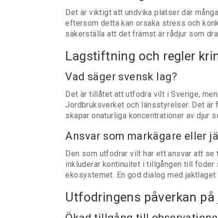
Det är viktigt att undvika platser där många
eftersom detta kan orsaka stress och konk
säkerställa att det främst är rådjur som dra
Lagstiftning och regler kri
Vad säger svensk lag?
Det är tillåtet att utfodra vilt i Sverige, 
Jordbruksverket och länsstyrelser. Det är fö
skapar onaturliga koncentrationer av djur s
Ansvar som markägare eller j
Den som utfodrar vilt har ett ansvar att se t
inkluderar kontinuitet i tillgången till fode
ekosystemet. En god dialog med jaktlaget e
Utfodringens påverkan på 
Ökad tillgång till observatione