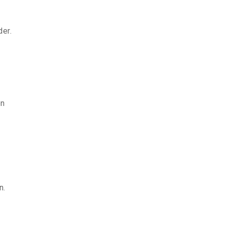
der.
en
n.