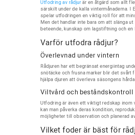
Utfodring av rådjur
är en åtgärd som allt fle
särskilt under de kalla vintermånaderna. I 
spelar utfodringen en viktig roll för att min
Men det handlar inte bara om att slänga ut 
beteende, kunskap om lagstiftning och en l
Varför utfodra rådjur?
Överlevnad under vintern
Rådjuren har ett begränsat energiintag unde
snötäcke och frusna marker blir det svårt för
hjälpa djuren att överleva säsongens hård
Viltvård och beståndskontroll
Utfodring är även ett viktigt redskap inom v
kan man påverka deras kondition, reprodukt
möjligheter till observation och planerad a
Vilket foder är bäst för råd