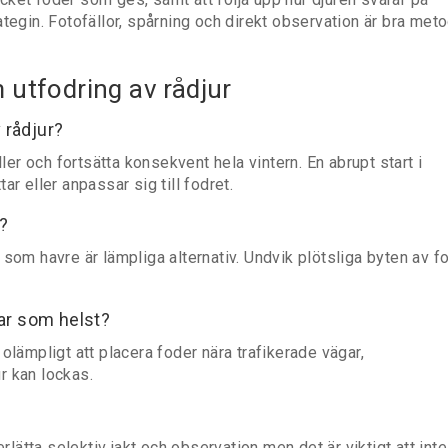
tegin. Fotofällor, spårning och direkt observation är bra met
 utfodring av rådjur
 rådjur?
ller och fortsätta konsekvent hela vintern. En abrupt start i
tar eller anpassar sig till fodret.
r?
som havre är lämpliga alternativ. Undvik plötsliga byten av f
var som helst?
olämpligt att placera foder nära trafikerade vägar,
r kan lockas.
?
erlätta selektiv jakt och observation men det är viktigt att inte