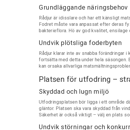
Grundläggande näringsbehov
Rådjur är idisslare och har ett känsligt ma
Fodret måste vara anpassat efter deras fy
bakterieflora. Hö av god kvalitet, ensilag
Undvik plötsliga foderbyten
Rådjur klarar inte av snabba förändringar 
fortsätta med detta under hela säsongen. En
kan orsaka allvarliga matsmältningsproble
Platsen för utfodring – st
Skyddad och lugn miljö
Utfodringsplatsen bör ligga i ett område dä
gläntor. Platsen ska vara skyddad från vind
Säkerhet är också viktigt – välj en plats so
Undvik störningar och konkur