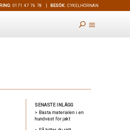
|
RING:
0171 47 76 78
BESÖK:
CYKELHÖRNAN
SENASTE INLÄGG
Bästa materialen i en
hundväst för jakt
Så hittar du rätt