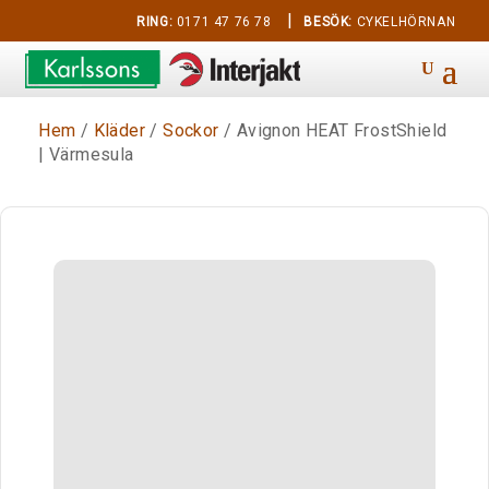
|
RING:
0171 47 76 78
BESÖK:
CYKELHÖRNAN
Hem
/
Kläder
/
Sockor
/ Avignon HEAT FrostShield
| Värmesula