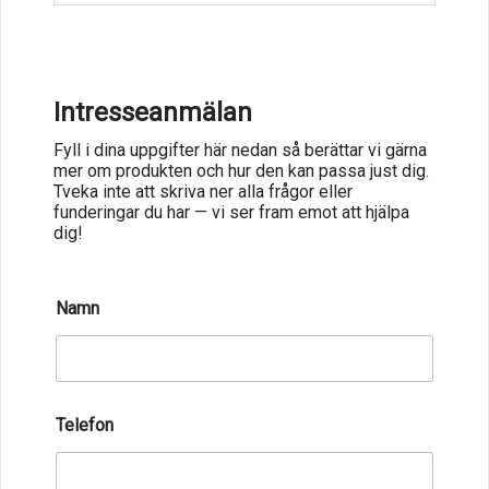
Intresseanmälan
Fyll i dina uppgifter här nedan så berättar vi gärna
mer om produkten och hur den kan passa just dig.
Tveka inte att skriva ner alla frågor eller
funderingar du har — vi ser fram emot att hjälpa
dig!
T
Namn
e
l
e
f
o
n
Telefon
*