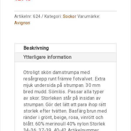
Artikelnr:
624
Kategori:
Sockor
Varumärke:
Avignon
Beskrivning
Ytterligare information
Otroligt skön damstrumpa med
resårgrepp runt främre fotvalvet. Extra
mjuk undersida på strumpan. 30 mm
bred mudd. Sömlös. Passar alla typer
av skor. Storleken står på insidan av
strumpan. Gör det lätt att para ihop rätt
storlek efter tvätten. Basfärg brun med
ränder i grönt, beige, rosa, vinrött och
blått. 60% merinoull 40% nylon Storlek
34-36, 37-39, 40-42 Artikelnummer