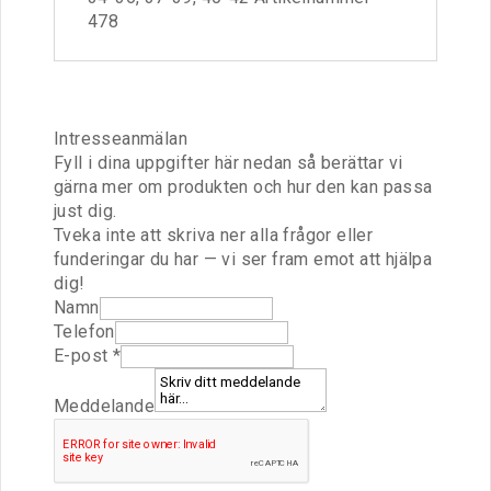
478
Intresseanmälan
Fyll i dina uppgifter här nedan så berättar vi
gärna mer om produkten och hur den kan passa
just dig.
Tveka inte att skriva ner alla frågor eller
funderingar du har — vi ser fram emot att hjälpa
dig!
U
Namn
R
Telefon
L
E-post
*
E
-
Meddelande
p
o
s