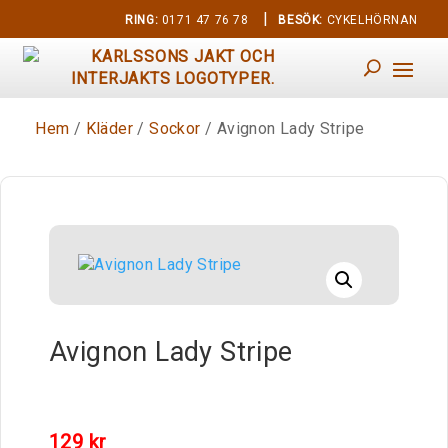
|
RING:
0171 47 76 78
BESÖK:
CYKELHÖRNAN
Hem
/
Kläder
/
Sockor
/ Avignon Lady Stripe
Avignon Lady Stripe
129
kr