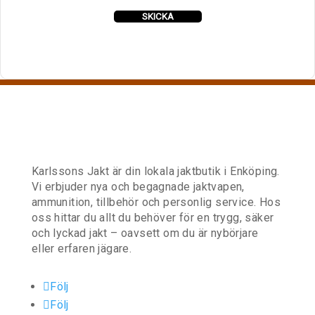
t
SKICKA
I
n
t
r
e
s
s
e
r
a
Karlssons Jakt är din lokala jaktbutik i Enköping.
d
Vi erbjuder nya och begagnade jaktvapen,
ammunition, tillbehör och personlig service. Hos
oss hittar du allt du behöver för en trygg, säker
och lyckad jakt – oavsett om du är nybörjare
eller erfaren jägare.
Följ
Följ