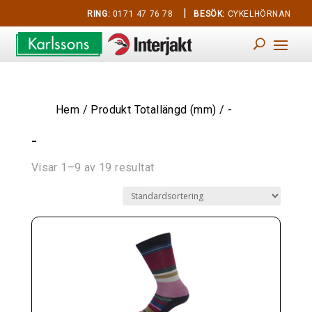
|
RING:
0171 47 76 78
BESÖK:
CYKELHÖRNAN
Hem
/ Produkt Totallängd (mm) / -
-
Visar 1–9 av 19 resultat