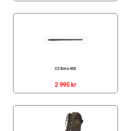
CZ Brno 455
2 995
kr