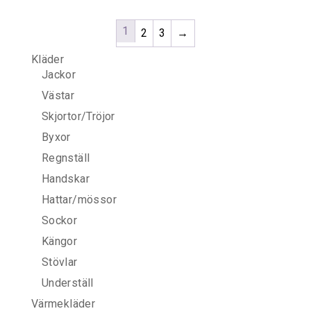
1
2
3
→
Kläder
Jackor
Västar
Skjortor/Tröjor
Byxor
Regnställ
Handskar
Hattar/mössor
Sockor
Kängor
Stövlar
Underställ
Värmekläder