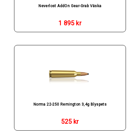
Neverlost AddOn Gear-Grab Väska
1 895
kr
Norma 22-250 Remington 3,4g Blyspets
525
kr