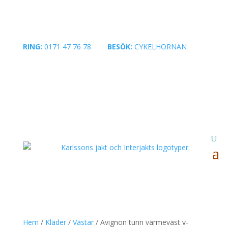
RING:
0171 47 76 78
|
BESÖK:
CYKELHÖRNAN
Hem
/
Kläder
/
Västar
/ Avignon tunn värmeväst v-