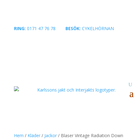
RING:
0171 47 76 78
|
BESÖK:
CYKELHÖRNAN
Hem
/
Kläder
/
Jackor
/ Blaser Vintage Radiation Down