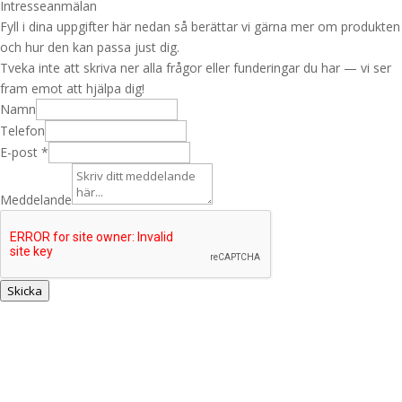
Intresseanmälan
Fyll i dina uppgifter här nedan så berättar vi gärna mer om produkten
och hur den kan passa just dig.
Tveka inte att skriva ner alla frågor eller funderingar du har — vi ser
fram emot att hjälpa dig!
Namn
Telefon
E-post
*
Meddelande
M
e
d
d
Skicka
e
l
a
n
d