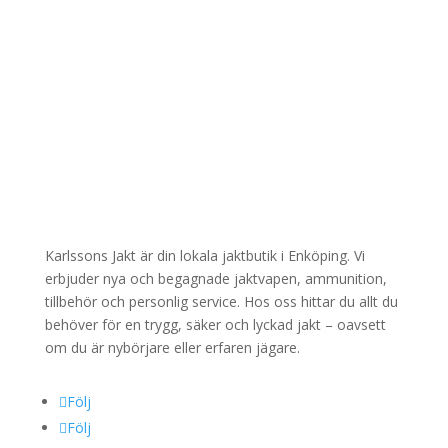
e
I
n
t
r
e
s
s
e
r
a
Karlssons Jakt är din lokala jaktbutik i Enköping. Vi
d
erbjuder nya och begagnade jaktvapen, ammunition,
T
tillbehör och personlig service. Hos oss hittar du allt du
e
behöver för en trygg, säker och lyckad jakt – oavsett
l
om du är nybörjare eller erfaren jägare.
e
f
o
Följ
n
Följ