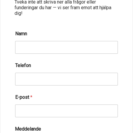
Tveka inte att skriva ner alla frågor eller
funderingar du har — vi ser fram emot att hjälpa
dig!
Namn
Telefon
E-post
*
N
Meddelande
a