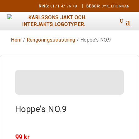
|
RING:
0171 47 76 78
BESÖK:
CYKELHÖRNAN
Hem
/
Rengöringsutrustning
/ Hoppe’s NO.9
Hoppe’s NO.9
99
kr