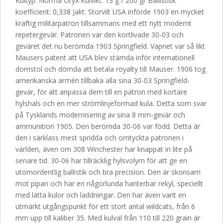
Kultyp: Norma Oryx Kulvikt: 13 g / 200 gr Ballistisk
koefficient: 0,338 Jakt: Storvilt USA införde 1903 en mycket
kraftig militärpatron tillsammans med ett nytt modernt
repetergevär. Patronen var den kortlivade 30-03 och
geväret det nu berömda 1903 Springfield. Vapnet var så likt
Mausers patent att USA blev stämda inför internationell
domstol och dömda att betala royalty till Mauser. 1906 tog
amerikanska armén tillbaka alla sina 30-03 Springfield-
gevär, för att anpassa dem till en patron med kortare
hylshals och en mer strömlinjeformad kula. Detta som svar
på Tysklands modernisering av sina 8 mm-gevär och
ammunition 1905. Den berömda 30-06 var född. Detta är
den i särklass mest spridda och omtyckta patronen i
världen, även om 308 Winchester har knappat in lite på
senare tid. 30-06 har tillräcklig hylsvolym för att ge en
utomordentlig ballistik och bra precision. Den är skonsam
mot pipan och har en någorlunda hanterbar rekyl, speciellt
med lätta kulor och laddningar. Den har även varit en
utmärkt utgångspunkt för ett stort antal wildcats, från 6
mm upp till kaliber 35. Med kulval från 110 till 220 grain är