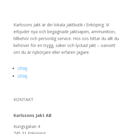
Karlssons Jakt är din lokala jaktbutik i Enköping. Vi
erbjuder nya och begagnade jaktvapen, ammunition,
tillbehör och personlig service. Hos oss hittar du allt du
behöver för en trygg, säker och lyckad jakt – oavsett
om du är nybörjare eller erfaren jägare.
Följ
Följ
KONTAKT
Karlssons Jakt AB
Kungsgatan 4
745 31 Enköping