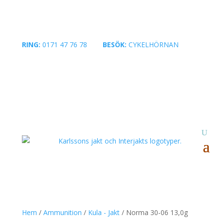
RING:
0171 47 76 78
|
BESÖK:
CYKELHÖRNAN
Hem
/
Ammunition
/
Kula - Jakt
/ Norma 30-06 13,0g