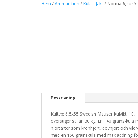
Hem
/
Ammunition
/
Kula - Jakt
/ Norma 6,5×55 
Beskrivning
Kultyp: 6,5x55 Swedish Mauser Kulvikt: 10,1 
överstiger sällan 30 kg. En 140 grains-kula
hjortarter som kronhjort, dovhjort och vild
med en 156 grainskula med maxladdning för 