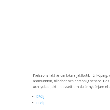
a
y
o
u
t
M
e
d
d
e
l
a
n
Karlssons Jakt är din lokala jaktbutik i Enköping
d
ammunition, tillbehör och personlig service. Hos 
e
och lyckad jakt – oavsett om du är nybörjare elle
Följ
Följ