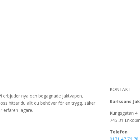
KONTAKT
. Vi erbjuder nya och begagnade jaktvapen,
Karlssons Jak
oss hittar du allt du behöver för en trygg, säker
r erfaren jägare.
Kungsgatan 4
745 31 Enköpi
Telefon
0171 47 76 78