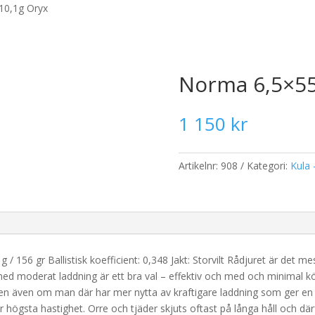
10,1g Oryx
Norma 6,5×55
1 150
kr
Artikelnr:
908
Kategori:
Kula 
g / 156 gr Ballistisk koefficient: 0,348 Jakt: Storvilt Rådjuret är det
 med moderat laddning är ett bra val – effektiv och med och minimal k
ren även om man där har mer nytta av kraftigare laddning som ger en f
högsta hastighet. Orre och tjäder skjuts oftast på långa håll och d