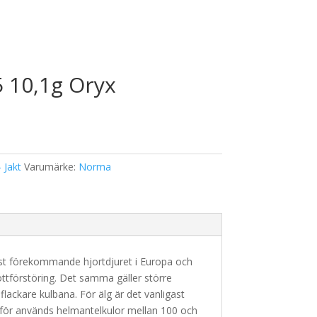
 10,1g Oryx
- Jakt
Varumärke:
Norma
 mest förekommande hjortdjuret i Europa och
öttförstöring. Det samma gäller större
lackare kulbana. För älg är det vanligast
ärför används helmantelkulor mellan 100 och