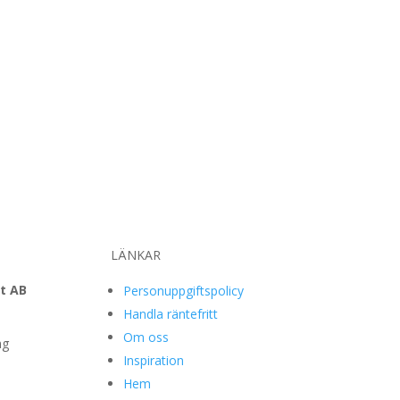
LÄNKAR
t AB
Personuppgiftspolicy
Handla räntefritt
Om oss
ng
Inspiration
Hem