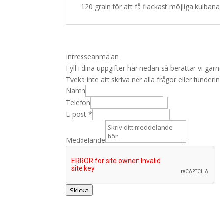
120 grain för att få flackast möjliga kulbana
Intresseanmälan
Fyll i dina uppgifter här nedan så berättar vi g
Tveka inte att skriva ner alla frågor eller funder
Namn
Telefon
E-post
*
Meddelande
E
-
p
o
Skicka
s
t
L