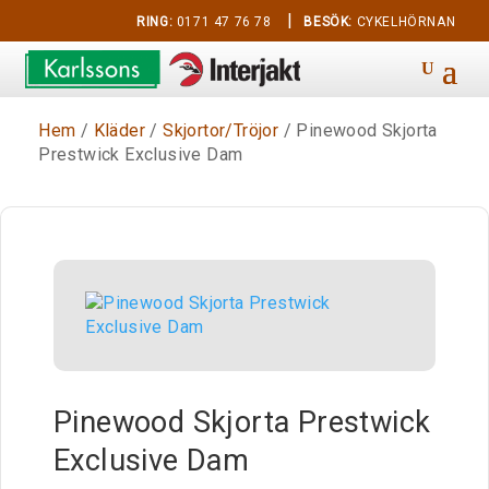
|
RING:
0171 47 76 78
BESÖK:
CYKELHÖRNAN
Hem
/
Kläder
/
Skjortor/Tröjor
/ Pinewood Skjorta
Prestwick Exclusive Dam
Pinewood Skjorta Prestwick
Exclusive Dam