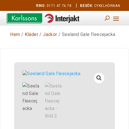
|
RING:
0171 47 76 78
BESÖK:
CYKELHÖRNAN
Hem
/
Kläder
/
Jackor
/ Seeland Gale fleecejacka