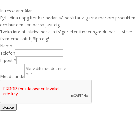
Intresseanmälan
Fyll i dina uppgifter här nedan så berättar vi gärna mer om produkten
och hur den kan passa just dig.
Tveka inte att skriva ner alla frågor eller funderingar du har — vi ser
fram emot att hjälpa dig!
Namn
Telefon
E-post
*
L
a
Meddelande
y
o
u
t
Skicka
I
n
t
r