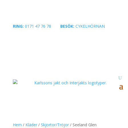
RING:
0171 47 76 78
|
BESÖK:
CYKELHÖRNAN
Hem
/
Kläder
/
Skjortor/Tröjor
/ Seeland Glen