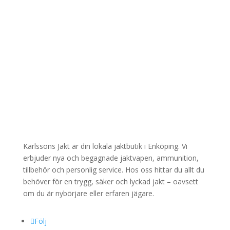
e
s
s
e
r
a
d
M
e
d
d
e
l
Karlssons Jakt är din lokala jaktbutik i Enköping. Vi
a
erbjuder nya och begagnade jaktvapen, ammunition,
n
tillbehör och personlig service. Hos oss hittar du allt du
d
behöver för en trygg, säker och lyckad jakt – oavsett
e
om du är nybörjare eller erfaren jägare.
Följ