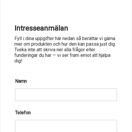
Intresseanmälan
Fyll i dina uppgifter här nedan så berättar vi gärna
mer om produkten och hur den kan passa just dig.
Tveka inte att skriva ner alla frågor eller
funderingar du har — vi ser fram emot att hjälpa
dig!
E
Namn
-
p
o
s
t
M
Telefon
e
d
d