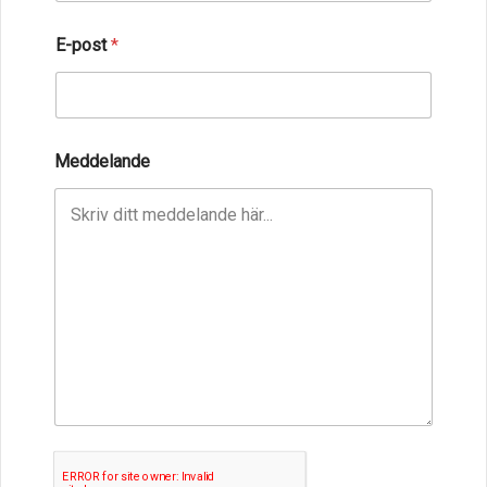
e
l
a
E-post
*
n
d
e
Meddelande