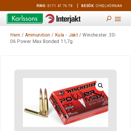
|
RING:
0171 47 76 78
BESÖK:
CYKELHÖRNAN
Hem
/
Ammunition
/
Kula - Jakt
/ Winchester .30-
06 Power Max Bonded 11,7g