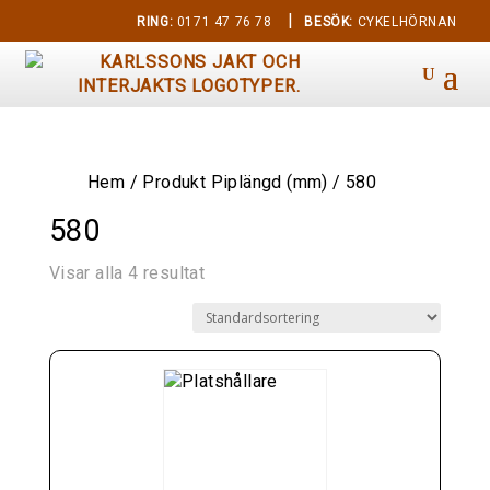
|
RING:
0171 47 76 78
BESÖK:
CYKELHÖRNAN
Hem
/ Produkt Piplängd (mm) / 580
580
Visar alla 4 resultat