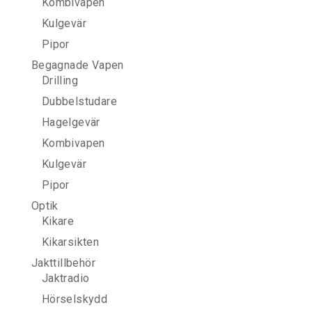
Kombivapen
Kulgevär
Pipor
Begagnade Vapen
Drilling
Dubbelstudare
Hagelgevär
Kombivapen
Kulgevär
Pipor
Optik
Kikare
Kikarsikten
Jakttillbehör
Jaktradio
Hörselskydd