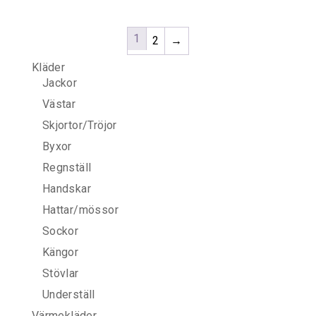
1
2
→
Kläder
Jackor
Västar
Skjortor/Tröjor
Byxor
Regnställ
Handskar
Hattar/mössor
Sockor
Kängor
Stövlar
Underställ
Värmekläder