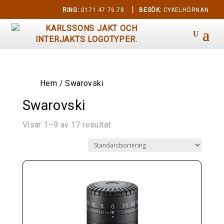
|
RING:
0171 47 76 78
BESÖK:
CYKELHÖRNAN
Hem
/ Swarovski
Swarovski
Visar 1–9 av 17 resultat