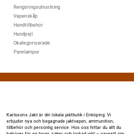
Rengöringsutrustning
Vapenskåp
Hundtillbehör
Hundpejl
Okategoriserade
Pannlampor
Karlssons Jakt är din lokala jaktbutik i Enköping. Vi
erbjuder nya och begagnade jaktvapen, ammunition,
tillbehör och personlig service. Hos oss hittar du allt du
behöver för en trygg, säker och lyckad jakt – oavsett om